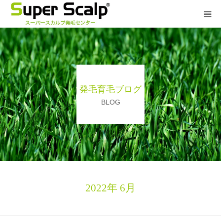
７つの安心
発毛症例
発毛育毛ブログ
発毛育毛ブログ
BLOG
発毛技能士
よくある質問
2022年 6月